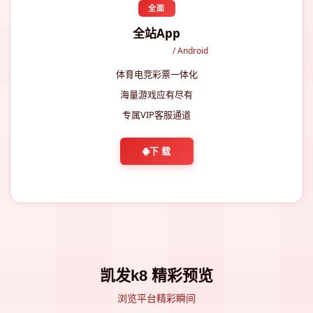
全面
全站App
凯发k8综合版
/ Android
体育电竞彩票一体化
海量游戏应有尽有
专属VIP客服通道
下 载
凯发k8 精彩预览
浏览平台精彩瞬间